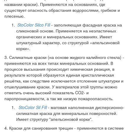
названии краски). Применяются на основаниях, где
существует опасность обрастания водорослями, грибком и
плесенью.
StoColor
Silco Fill
- заполняющая фасадная краска на
сликоновой основе. Применяется на неэластичных
органических и минеральных основаниях. Имеет
штукатурный характер, со структурой «апельсиновой
корки».
3. Силикатные краски (на основе жидкого калийного стекла) -
применяются на всех типах минеральных оснований. В
процессе высыхания происходит химическая реакция, в
результате которой образуется единая кристаллическая
решётка, как следствие исключается отслоение штукатурки и
отшелушивание краски. У материалов этой группы можно
отметить очень высокий показатель CO2- и
паропроницаемости, а так же низкую пожароопасность.
StoColor Sil Fill
-
матовая наполненная дисперсионно-
силикатная краска для минеральных поверхностей.
Имеет структуру "апельсиновой корки".
4. Краски для санирования трещин - применяются в системе