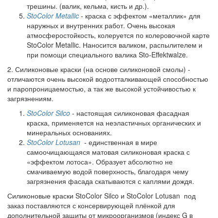
трешины. (валик, кельма, кисть и др.).
StoColor Metallic
- краска с эффектом «металлик» для
наружных и внутренних работ. Очень высокая
атмосферостойкость, колеруется по колеровочной карте
StoColor Metallic. Наносится валиком, распылителем и
при помощи специального валика Sto-Effektwalze.
2. Силиконовые краски (на основе силиконовой смолы) -
отличаются очень высокой водоотталкивающей способностью
и паропроницаемостью, а так же высокой устойчивостью к
загрязнениям.
StoColor
Silco
- настоящая силиконовая фасадная
краска, применяется на неэластичных органических и
минеральных основаниях.
Sto
Color
Lotusan
- единственная в мире
самоочищающаяся матовая силиконовая краска с
«эффектом лотоса». Образует абсолютно не
смачиваемую водой поверхность, благодаря чему
загрязнения фасада скатываются с каплями дождя.
Силиконовые краски StoColor Silco и StoColor Lotusan под
заказ поставляются с консервирующей плёнкой для
дополнительной защиты от микроорганизмов (индекс G в