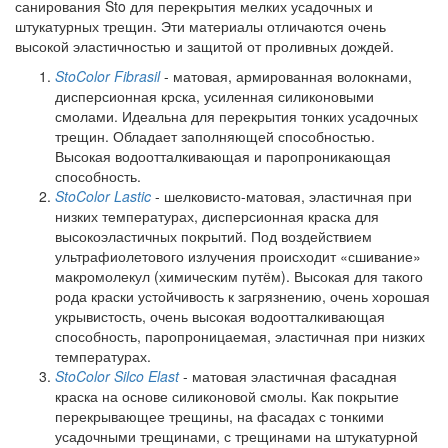
санирования Sto для перекрытия мелких усадочных и
штукатурных трещин. Эти материалы отличаются очень
высокой эластичностью и защитой от проливных дождей.
StoColor Fibrasil
- матовая, армированная волокнами,
дисперсионная крска, усиленная силиконовыми
смолами. Идеальна для перекрытия тонких усадочных
трещин. Обладает заполняющей способностью.
Высокая водоотталкивающая и паропроникающая
способность.
StoColor
Lastic
- шелковисто-матовая, эластичная при
низких температурах, дисперсионная краска для
высокоэластичных покрытий. Под воздействием
ультрафиолетового излучения происходит «сшивание»
макромолекул (химическим путём). Высокая для такого
рода краски устойчивость к загрязнению, очень хорошая
укрывистость, очень высокая водоотталкивающая
способность, паропроницаемая, эластичная при низких
температурах.
StoColor Silco Elast
-
матовая эластичная фасадная
краска на основе силиконовой смолы. Как покрытие
перекрывающее трещины, на фасадах с тонкими
усадочными трещинами, с трещинами на штукатурной