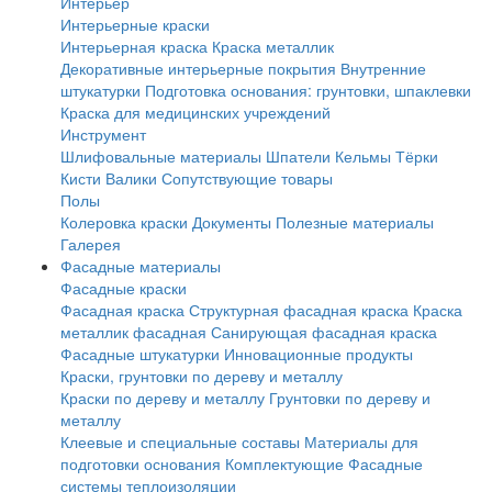
Интерьер
Интерьерные краски
Интерьерная краска
Краска металлик
Декоративные интерьерные покрытия
Внутренние
штукатурки
Подготовка основания: грунтовки, шпаклевки
Краска для медицинских учреждений
Инструмент
Шлифовальные материалы
Шпатели
Кельмы
Тёрки
Кисти
Валики
Сопутствующие товары
Полы
Колеровка краски
Документы
Полезные материалы
Галерея
Фасадные материалы
Фасадные краски
Фасадная краска
Структурная фасадная краска
Краска
металлик фасадная
Санирующая фасадная краска
Фасадные штукатурки
Инновационные продукты
Краски, грунтовки по дереву и металлу
Краски по дереву и металлу
Грунтовки по дереву и
металлу
Клеевые и специальные составы
Материалы для
подготовки основания
Комплектующие
Фасадные
системы теплоизоляции