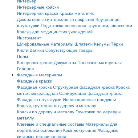
Интерьер
Интерьерные краски
Интерьерная краска
Краска металлик
Декоративные интерьерные покрытия
Внутренние
штукатурки
Подготовка основания: грунтовки, шпаклевки
Краска для медицинских учреждений
Инструмент
Шлифовальные материалы
Шпатели
Кельмы
Тёрки
Кисти
Валики
Сопутствующие товары
Полы
Колеровка краски
Документы
Полезные материалы
Галерея
Фасадные материалы
Фасадные краски
Фасадная краска
Структурная фасадная краска
Краска
металлик фасадная
Санирующая фасадная краска
Фасадные штукатурки
Инновационные продукты
Краски, грунтовки по дереву и металлу
Краски по дереву и металлу
Грунтовки по дереву и
металлу
Клеевые и специальные составы
Материалы для
подготовки основания
Комплектующие
Фасадные
системы теплоизоляции