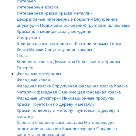
Интерьер
Интерьерные краски
Интерьерная краска
Краска металлик
Декоративные интерьерные покрытия
Внутренние
штукатурки
Подготовка основания: грунтовки, шпаклевки
Краска для медицинских учреждений
Инструмент
Шлифовальные материалы
Шпатели
Кельмы
Тёрки
Кисти
Валики
Сопутствующие товары
Полы
Колеровка краски
Документы
Полезные материалы
Галерея
Фасадные материалы
Фасадные краски
Фасадная краска
Структурная фасадная краска
Краска
металлик фасадная
Санирующая фасадная краска
Фасадные штукатурки
Инновационные продукты
Краски, грунтовки по дереву и металлу
Краски по дереву и металлу
Грунтовки по дереву и
металлу
Клеевые и специальные составы
Материалы для
подготовки основания
Комплектующие
Фасадные
системы теплоизоляции