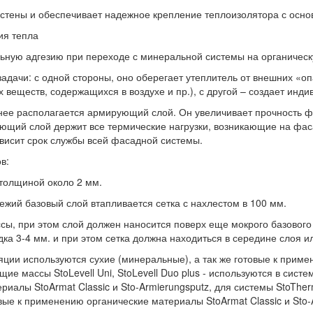
 стены и обеспечивает надежное крепление теплоизолятора с осн
ия тепла
ьную адгезию при переходе с минеральной системы на органическу
дачи: с одной стороны, оно оберегает утеплитель от внешних «опа
 веществ, содержащихся в воздухе и пр.), с другой – создает инд
 нее располагается армирующий слой. Он увеличивает прочность ф
ующий слой держит все термические нагрузки, возникающие на фа
висит срок службы всей фасадной системы.
в:
толщиной около 2 мм.
ежий базовый слой втапливается сетка с нахлестом в 100 мм.
, при этом слой должен наносится поверх еще мокрого базового
а 3-4 мм. и при этом сетка должна находиться в середине слоя ил
яции используются сухие (минеральные), а так же готовые к при
ие массы StoLevell Uni, StoLevell Duo plus - используются в сист
риалы StoArmat Classic и Sto-Armierungsputz, для системы StoTher
овые к применению органические материалы StoArmat Classic и Sto-