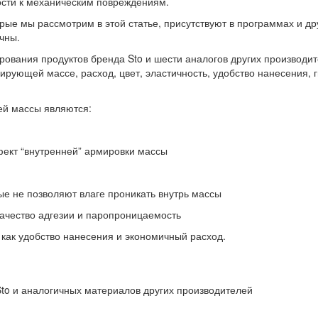
ости к механическим повреждениям.
ые мы рассмотрим в этой статье, присутствуют в программах и дру
чны.
рования продуктов бренда Sto и шести аналогов других производи
рующей массе, расход, цвет, эластичность, удобство нанесения,
й массы являются:
ект “внутренней” армировки массы
е не позволяют влаге проникать внутрь массы
ачество адгезии и паропроницаемость
 как удобство нанесения и экономичный расход.
to и аналогичных материалов других производителей