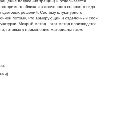
вращение появления трещин) и отделывается
овторимого облика и законченного внешнего вида
и цветовых решений. Систему штукатурного
лойной потому, что армирующий и отделочный слой
катурки. Мокрый метод - этот метод производства
кте, готовые к применению материалы также
ов:
ями)