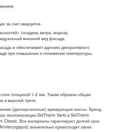
ованием
ю за счет кварцитов
сностей» (осадков, ветра, мороза,
ивидуальный внешний вид фасада.
асада и обеспечивает адгезию декоративного
саде при повышении и понижении температуры.
 слоя толщиной 1-2 мм. Таким образом общая
и в верхней трети.
менению (дисперсионные) армирующие массы. Бренд
емах теплоизоляции StoTherm Vario и StoTherm
m Classic. Все материалы гарантируют долгий срок
Armierungsputz значительно превосходят своих