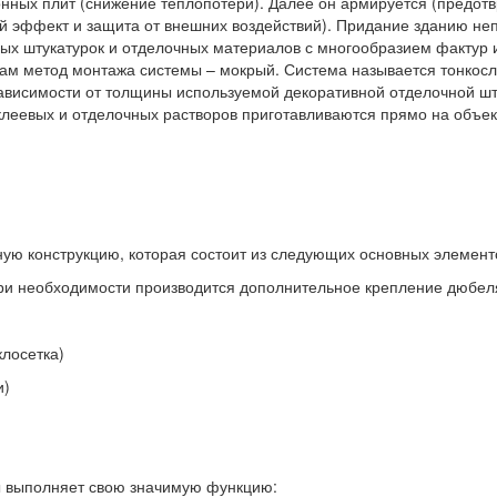
нных плит (снижение теплопотери). Далее он армируется (предот
 эффект и защита от внешних воздействий). Придание зданию неп
ных штукатурок и отделочных материалов с многообразием фактур 
сам метод монтажа системы – мокрый. Система называется тонкос
зависимости от толщины используемой декоративной отделочной шту
 клеевых и отделочных растворов приготавливаются прямо на объе
ую конструкцию, которая состоит из следующих основных элемент
ри необходимости производится дополнительное крепление дюбел
лосетка)
и)
 выполняет свою значимую функцию: