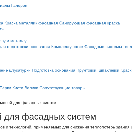
риалы
Галерея
ка
Краска металлик фасадная
Санирующая фасадная краска
ты
еву и металлу
ля подготовки основания
Комплектующие
Фасадные системы теп
нние штукатурки
Подготовка основания: грунтовки, шпаклевки
Краск
Тёрки
Кисти
Валики
Сопутствующие товары
смесей для фасадных систем
й для фасадных систем
лов и технологий, применяемых для снижения теплопотерь здания 