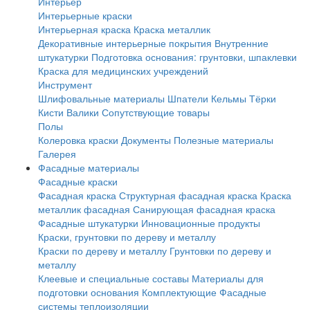
Интерьер
Интерьерные краски
Интерьерная краска
Краска металлик
Декоративные интерьерные покрытия
Внутренние
штукатурки
Подготовка основания: грунтовки, шпаклевки
Краска для медицинских учреждений
Инструмент
Шлифовальные материалы
Шпатели
Кельмы
Тёрки
Кисти
Валики
Сопутствующие товары
Полы
Колеровка краски
Документы
Полезные материалы
Галерея
Фасадные материалы
Фасадные краски
Фасадная краска
Структурная фасадная краска
Краска
металлик фасадная
Санирующая фасадная краска
Фасадные штукатурки
Инновационные продукты
Краски, грунтовки по дереву и металлу
Краски по дереву и металлу
Грунтовки по дереву и
металлу
Клеевые и специальные составы
Материалы для
подготовки основания
Комплектующие
Фасадные
системы теплоизоляции