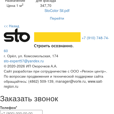
Назначение
для фасада
2
Цена 1 м
347,70
StoColor Sil.pdf
Перейти
<< Назад
+7 (910) 748-74-
60
г. Орёл
,
ул. Комсомольская, 174
sto-expert57@yandex.ru
© 2020-
2026
ИП Окорочков А.А.
Сайт разработан при сотрудничестве с ООО «Регион центр».
По вопросам продвижения и технической поддержки сайта
обращайтесь:
(4862) 509-139,
manager@vorle.ru,
www.sait-
region.ru
Заказать звонок
Телефон*