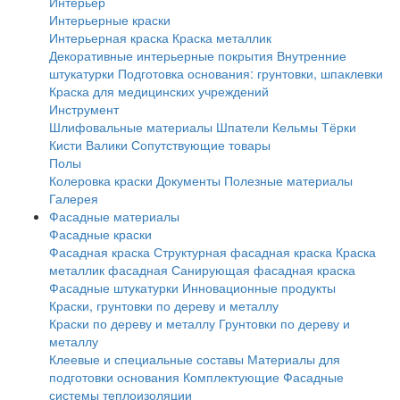
Интерьер
Интерьерные краски
Интерьерная краска
Краска металлик
Декоративные интерьерные покрытия
Внутренние
штукатурки
Подготовка основания: грунтовки, шпаклевки
Краска для медицинских учреждений
Инструмент
Шлифовальные материалы
Шпатели
Кельмы
Тёрки
Кисти
Валики
Сопутствующие товары
Полы
Колеровка краски
Документы
Полезные материалы
Галерея
Фасадные материалы
Фасадные краски
Фасадная краска
Структурная фасадная краска
Краска
металлик фасадная
Санирующая фасадная краска
Фасадные штукатурки
Инновационные продукты
Краски, грунтовки по дереву и металлу
Краски по дереву и металлу
Грунтовки по дереву и
металлу
Клеевые и специальные составы
Материалы для
подготовки основания
Комплектующие
Фасадные
системы теплоизоляции