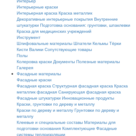
Интерьер
Интерьерные краски
Интерьерная краска
Краска металлик
Декоративные интерьерные покрытия
Внутренние
штукатурки
Подготовка основания: грунтовки, шпаклевки
Краска для медицинских учреждений
Инструмент
Шлифовальные материалы
Шпатели
Кельмы
Тёрки
Кисти
Валики
Сопутствующие товары
Полы
Колеровка краски
Документы
Полезные материалы
Галерея
Фасадные материалы
Фасадные краски
Фасадная краска
Структурная фасадная краска
Краска
металлик фасадная
Санирующая фасадная краска
Фасадные штукатурки
Инновационные продукты
Краски, грунтовки по дереву и металлу
Краски по дереву и металлу
Грунтовки по дереву и
металлу
Клеевые и специальные составы
Материалы для
подготовки основания
Комплектующие
Фасадные
системы теплоизоляции