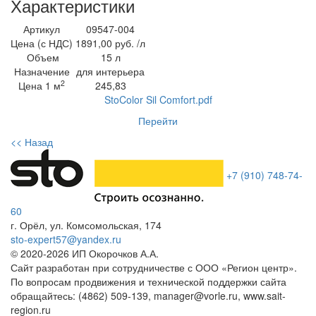
Характеристики
Артикул
09547-004
Цена (с НДС)
1891,00 руб. /л
Объем
15 л
Назначение
для интерьера
2
Цена 1 м
245,83
StoColor Sil Comfort.pdf
Перейти
<< Назад
+7 (910) 748-74-
60
г. Орёл
,
ул. Комсомольская, 174
sto-expert57@yandex.ru
© 2020-
2026
ИП Окорочков А.А.
Сайт разработан при сотрудничестве с ООО «Регион центр».
По вопросам продвижения и технической поддержки сайта
обращайтесь:
(4862) 509-139,
manager@vorle.ru,
www.sait-
region.ru